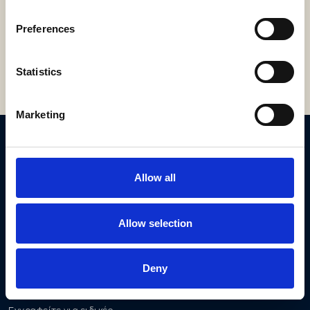
Απολαύστε την προσφορά του SPA μας και
εξοικονομήστε έως και 10%.
Preferences
ΑΝΑΚΑΛΥΨΤΕ
Statistics
Marketing
ΞΕΝΟΔΟΧΕΙΟ
Allow all
Elounda Beach Hotel & Villas
720 53 Ελούντα, Κρήτη
Τηλ: +30 28410 63000
Allow selection
info@eloundabeach.gr
MHTE:1040K015A0079800
Deny
NEWSLETTER