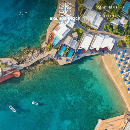
HOTEL & FLUG
DE
JETZT BUCHEN