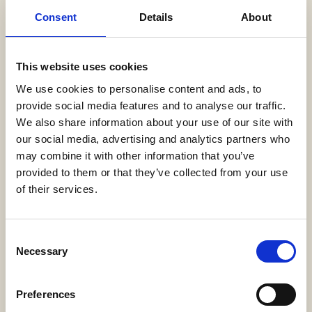
out erfolgt um 11 Uhr Ortszeit.
Consent
Details
About
PARKEN
Ein kostenloser Parkservice ist in den Hotels
This website uses cookies
verfügbar.
We use cookies to personalise content and ads, to
HAUSTIER-RICHTLINIE
provide social media features and to analyse our traffic.
Haustiere bis zu 4 kg sind hier willkommen.
We also share information about your use of our site with
our social media, advertising and analytics partners who
ANNEHMLICHKEITEN DER ANLAGE
may combine it with other information that you’ve
2 private Sandstrände, Restaurants, Café, Bars, Spa-
provided to them or that they’ve collected from your use
und Fitnesscenter, Außenpool, 24-Stunden-
of their services.
Zimmerservice, täglicher Housekeeping- und
Turndown-Service, Konferenzraum, Geschäfte für
Consent
Kleidung, Schmuck und Geschenke, Wäscheservice,
Necessary
Selection
Weckrufe, kostenloses WLAN, Sportmöglichkeiten an
Land und im Meer, Tauchzentrum, Kapelle,
abgesperrtes Gelände.
Preferences