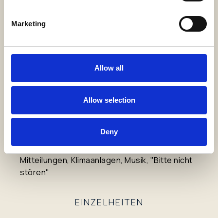
Individuell regulierbare Klimaanlage
Marketing
Telefon mit Direktwahl
Großbild-Satellitenfernseher (SONY 50") mit
Musikkanälen
Allow all
Heimkino (in bestimmten Suiten)
Allow selection
TV in den Badezimmern
Executive Business Center: Laptop* und
drahtloser Internetzugang
Deny
Elektronisch gesteuerte Vorhänge, Beleuchtung,
Mitteilungen, Klimaanlagen, Musik, "Bitte nicht
stören"
EINZELHEITEN