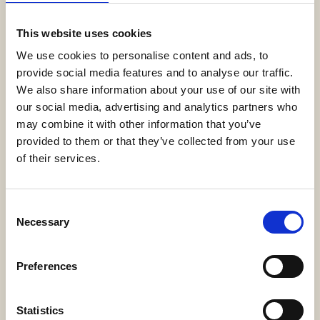
Begrüßungssekt oder Champagner und Obstkorb
This website uses cookies
24-Stunden-Zimmerservice
We use cookies to personalise content and ads, to
Amerikanisches Frühstück auf dem Zimmer
provide social media features and to analyse our traffic.
verfügbar
We also share information about your use of our site with
Privates Speisen in allen unseren à la carte
our social media, advertising and analytics partners who
Restaurants
may combine it with other information that you’ve
provided to them or that they’ve collected from your use
of their services.
Auf Anfrage Transfer mit dem Clubwagen
innerhalb des Hotelgeländes
Auswahl an Kopfkissen
Consent
Necessary
Selection
Kostenlose Nutzung der Tennisplätze
(Tageslicht) und des Fitnessclubs
Preferences
Parkservice
BESONDERHEITEN DER ZIMMER
Statistics