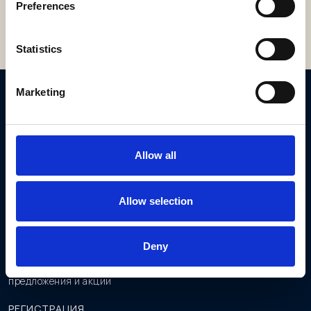
Preferences
Statistics
Marketing
ОТЕЛЬ
Elounda Beach Hotel & Villas
720 53 Элунда, Крит, Греция.
Allow all
Тел: +30 28410 63000
info@eloundabeach.gr
MHTE:1040K015A0079800
Allow selection
РАССЫЛКА
Deny
Подпишитесь на специальные
предложения и акции
РЕГИСТРАЦИЯ