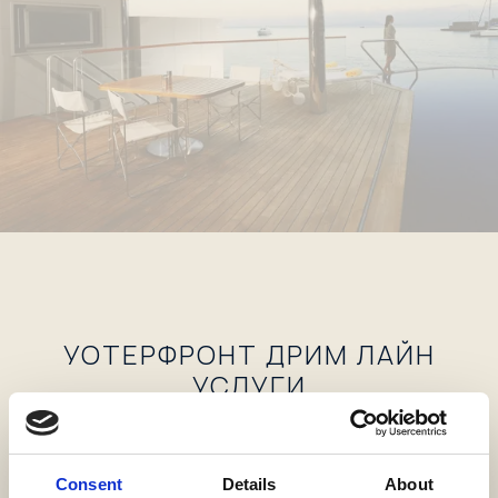
УОТЕРФРОНТ ДРИМ ЛАЙН
УСЛУГИ
ГОСТИНИЧНЫЕ УСЛУГИ
Индивидуальная регистрация заезда/отъезда
Consent
Details
About