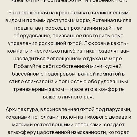
Area 104 m² - Pool Area 30 m²
и 1 ребенок
front
Расположенная на краю залива с великолепным
видом и прямым доступом к морю, Яхтенная вилла
предлагает роскошь проживания и хай-тек
оборудование, призванное повторить опыт
управления роскошной яхтой. Люксовые каюты-
комнаты и несколько палуб из тика позволят вам
насладиться воплощением отдыха на море.
Побалуйте себя собственной мини-кухней,
бассейном с подогревом, ванной комнатой в
стиле спа-салона и полностью оборудованным
тренажерным залом — и все это в комфорте
вашего личного рая.
Архитектура, вдохновленная яхтой под парусами,
кожаными потолками, полом из тикового дерева и
мягкими естественными оттенками, создает
атмосферу царственной изысканности, которая