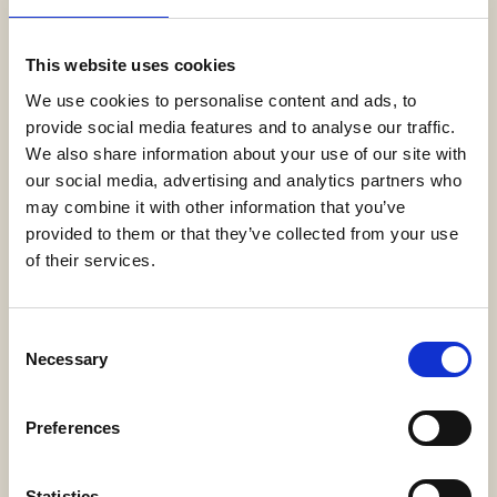
в номере
Игристое вино или шампанское с фруктами по
This website uses cookies
приезду
We use cookies to personalise content and ads, to
Круглосуточное обслуживание номеров
provide social media features and to analyse our traffic.
Доступна доставка американского завтрака в
We also share information about your use of our site with
номер
our social media, advertising and analytics partners who
may combine it with other information that you’ve
Частные ужины во всех ресторанах а ля карт
provided to them or that they’ve collected from your use
of their services.
Трансфер на клубном автомобиле в пределах
отеля по запросу
Consent
Выбор подушек
Necessary
Selection
Бесплатное пользование теннисными кортами
(при дневном свете) и оздоровительным
Preferences
клубом
Услуги парковщика
Statistics